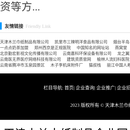
资等方...
友情链接
Friendly Link
天津木兰巾纸制品有限公司
凯里市三辣明洋食品有限公司
烟台半岛
一点点奶茶加盟
郑州西京是正规医院
中国知名的网址站
燕窝堂
北京勤宏影视文化传播有限公司
云南嘉科环保设备有限公司
龙之翼
云南医无界医疗网络科技有限公司
建筑资质官网
榆林人流妇科医院
云南省腾冲市玉泉园景区
木子李机床附件厂
猫叔栈
丽江中国人
栏目导航:
首页
|
企业查询
|
企业推广
|
企业
2023 版权所有 © 天津木